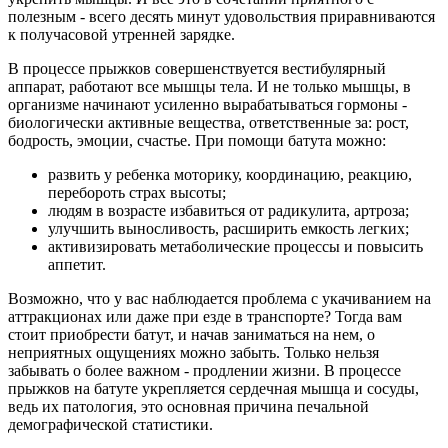
полезным - всего десять минут удовольствия приравниваются
к получасовой утренней зарядке.
В процессе прыжков совершенствуется вестибулярный
аппарат, работают все мышцы тела. И не только мышцы, в
организме начинают усиленно вырабатываться гормоны -
биологически активные вещества, ответственные за: рост,
бодрость, эмоции, счастье. При помощи батута можно:
развить у ребенка моторику, координацию, реакцию,
перебороть страх высоты;
людям в возрасте избавиться от радикулита, артроза;
улучшить выносливость, расширить емкость легких;
активизировать метаболические процессы и повысить
аппетит.
Возможно, что у вас наблюдается проблема с укачиванием на
аттракционах или даже при езде в транспорте? Тогда вам
стоит приобрести батут, и начав заниматься на нем, о
неприятных ощущениях можно забыть. Только нельзя
забывать о более важном - продлении жизни. В процессе
прыжков на батуте укрепляется сердечная мышца и сосуды,
ведь их патология, это основная причина печальной
демографической статистики.