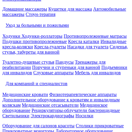
Домашние массажеры
Кушетки для массажа
Автомобильные
массажеры
Стоун-терапия
Уход за больными и пожилыми
Ходунки
Ходунки-роллаторы
Противопролежневые матрасы
Подушки противопролежневые
Кресла каталки
Инвалидные
кресла-коляски
Кресла-туалеты
Насадки для туалета
Сиденья,
стулья, табуреты для ванной
Туалетно-душевые стулья
Пандусы
Тренажеры для
реабилитации
Поручни и ступеньки для ванной
Подъемники
для инвалидов
Слуховые аппараты
Мебель для инвалидов
Для компаний и специалистов
Медицинские кровати
Физиотерапевтические аппараты
Дополнительное оборудование к кроватям и инвалидным
коляскам
Медицинские отсасыватели
Медицинское
оборудование
Рециркуляторы-облучатели бактерицидные
Светильники
Электрокардиографы
Носилки
Оборудование для салонов красоты
Столики прикроватные
Прикроватные мониторы
Лабораторное оборудование