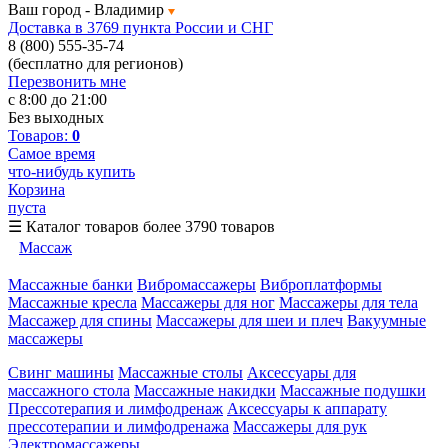
Ваш город -
Владимир
Доставка в 3769 пункта России и СНГ
8 (800) 555-35-74
(бесплатно для регионов)
Перезвонить мне
с 8:00 до 21:00
Без выходных
Товаров:
0
Самое время
что-нибудь купить
Корзина
пуста
☰
Каталог товаров
более 3790 товаров
Массаж
Массажные банки
Вибромассажеры
Виброплатформы
Массажные кресла
Массажеры для ног
Массажеры для тела
Массажер для спины
Массажеры для шеи и плеч
Вакуумные
массажеры
Свинг машины
Массажные столы
Аксессуары для
массажного стола
Массажные накидки
Массажные подушки
Прессотерапия и лимфодренаж
Аксессуары к аппарату
прессотерапии и лимфодренажа
Массажеры для рук
Электромассажеры