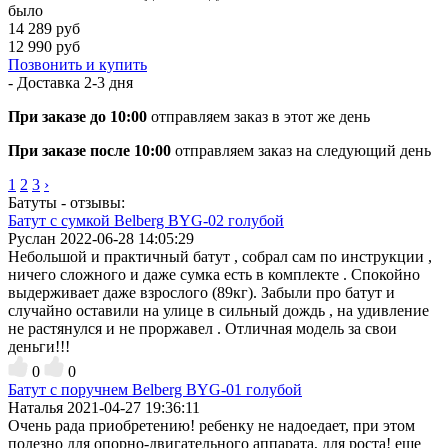
было
14 289 руб
12 990 руб
Позвонить и купить
- Доставка
2-3 дня
При заказе до 10:00
отправляем заказ в этот же день
При заказе после 10:00
отправляем заказ на следующий день
1
2
3
›
Батуты - отзывы:
Батут с сумкой Belberg BYG-02 голубой
Руслан
2022-06-28 14:05:29
Небольшой и практичный батут , собрал сам по инструкции ,
ничего сложного и даже сумка есть в комплекте . Спокойно
выдерживает даже взрослого (89кг). Забыли про батут и
случайно оставили на улице в сильный дождь , на удивление
не растянулся и не проржавел . Отличная модель за свои
деньги!!!
0
0
Батут с поручнем Belberg BYG-01 голубой
Наталья
2021-04-27 19:36:11
Очень рада приобретению! ребенку не надоедает, при этом
полезно для опорно-двигательного аппарата, для роста! еще