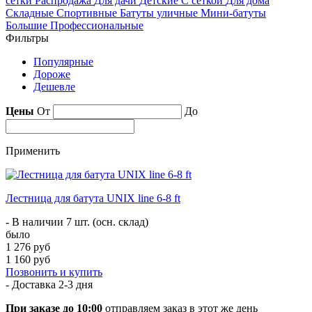
сетки
Распродажа
Для дачи
Детские
С сеткой
Для дома
Складные
Спортивные
Батуты уличные
Мини-батуты
Большие
Профессиональные
Фильтры
Популярные
Дороже
Дешевле
Цены
От
До
Применить
Лестница для батута UNIX line 6-8 ft
- В наличии 7 шт. (осн. склад)
было
1 276 руб
1 160 руб
Позвонить и купить
- Доставка
2-3 дня
При заказе до 10:00
отправляем заказ в этот же день