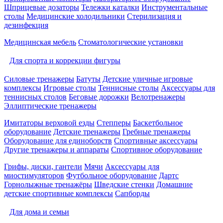
Шприцевые дозаторы
Тележки каталки
Инструментальные
столы
Медицинские холодильники
Стерилизация и
дезинфекция
Медицинская мебель
Стоматологические установки
Для спорта и коррекции фигуры
Силовые тренажеры
Батуты
Детские уличные игровые
комплексы
Игровые столы
Теннисные столы
Аксессуары для
теннисных столов
Беговые дорожки
Велотренажеры
Эллиптические тренажеры
Имитаторы верховой езды
Степперы
Баскетбольное
оборудование
Детские тренажеры
Гребные тренажеры
Оборудование для единоборств
Спортивные аксессуары
Другие тренажеры и аппараты
Спортивное оборудование
Грифы, диски, гантели
Мячи
Аксессуары для
миостимуляторов
Футбольное оборудование
Дартс
Горнолыжные тренажёры
Шведские стенки
Домашние
детские спортивные комплексы
Сапборды
Для дома и семьи