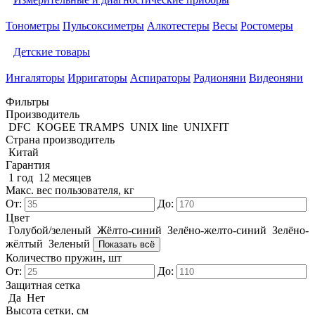
Тонометры
Пульсоксиметры
Алкотестеры
Весы
Ростомеры
Детские товары
Ингаляторы
Ирригаторы
Аспираторы
Радионяни
Видеоняни
Фильтры
Производитель
DFC
KOGEE TRAMPS
UNIX line
UNIXFIT
Страна производитель
Китай
Гарантия
1 год
12 месяцев
Макс. вес пользователя, кг
От:
До:
Цвет
Голубой/зеленый
Жёлто-синий
Зелёно-желто-синий
Зелёно-
жёлтый
Зеленый
Показать всё
Количество пружин, шт
От:
До:
Защитная сетка
Да
Нет
Высота сетки, см