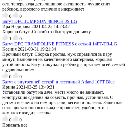
есть теперь куда деть лишнюю активность, лучше спит
ребенок. взрослого отлично выдерживает
0
0
Батут DFC JUMP SUN 48INCH-JS-LG
Ира Надирова
2021-04-22 14:23:42
Хорошо батут .Спасибо за быструю доставку
1
0
Батут DFC TRAMPOLINE FITNESS с сеткой 14FT-TR-LG
Ксения
2021-03-31 19:21:34
Прочный батут. Сборка простая, муж справился за пару
минут. Выполнен из качественного материала, хорошая
устойчивость. Батут покупали ребёнку, а прыгаем всей семьёй
с удовольствием.
0
0
Батут с внутренней сеткой и лестницей Arland 10FT Blue
Ирина
2021-03-25 13:49:31
Установили батут на даче, места много не занимает,
конструкция сделана на совесть, прочная, устойчивая. С
детьми все лето на нем прыгали, весело и полезно. Защитная
сетка достаточно высокая,не провисает, удобно, что в
комплект входит лесенка.
0
0
Показать все