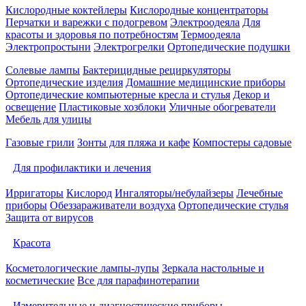
Кислородные коктейлеры
Кислородные концентраторы
Перчатки и варежки с подогревом
Электроодеяла
Для
красоты и здоровья по потребностям
Термоодеяла
Электропростыни
Электрогрелки
Ортопедические подушки
Солевые лампы
Бактерицидные рециркуляторы
Ортопедические изделия
Домашние медицинские приборы
Ортопедические компьютерные кресла и стулья
Декор и
освещение
Пластиковые хозблоки
Уличные обогреватели
Мебель для улицы
Газовые грили
Зонты для пляжа и кафе
Компостеры садовые
Для профилактики и лечения
Ирригаторы
Кислород
Ингаляторы/небулайзеры
Лечебные
приборы
Обеззараживатели воздуха
Ортопедические стулья
Защита от вирусов
Красота
Косметологические лампы-лупы
Зеркала настольные и
косметические
Все для парафинотерапии
Измерительные и диагностические приборы