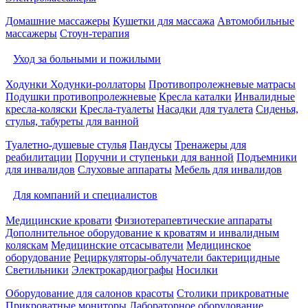
Домашние массажеры
Кушетки для массажа
Автомобильные
массажеры
Стоун-терапия
Уход за больными и пожилыми
Ходунки
Ходунки-роллаторы
Противопролежневые матрасы
Подушки противопролежневые
Кресла каталки
Инвалидные
кресла-коляски
Кресла-туалеты
Насадки для туалета
Сиденья,
стулья, табуреты для ванной
Туалетно-душевые стулья
Пандусы
Тренажеры для
реабилитации
Поручни и ступеньки для ванной
Подъемники
для инвалидов
Слуховые аппараты
Мебель для инвалидов
Для компаний и специалистов
Медицинские кровати
Физиотерапевтические аппараты
Дополнительное оборудование к кроватям и инвалидным
коляскам
Медицинские отсасыватели
Медицинское
оборудование
Рециркуляторы-облучатели бактерицидные
Светильники
Электрокардиографы
Носилки
Оборудование для салонов красоты
Столики прикроватные
Прикроватные мониторы
Лабораторное оборудование