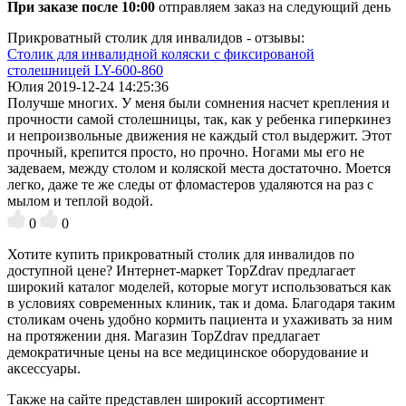
При заказе после 10:00
отправляем заказ на следующий день
Прикроватный столик для инвалидов - отзывы:
Столик для инвалидной коляски с фиксированой
столешницей LY-600-860
Юлия
2019-12-24 14:25:36
Получше многих. У меня были сомнения насчет крепления и
прочности самой столешницы, так, как у ребенка гиперкинез
и непроизвольные движения не каждый стол выдержит. Этот
прочный, крепится просто, но прочно. Ногами мы его не
задеваем, между столом и коляской места достаточно. Моется
легко, даже те же следы от фломастеров удаляются на раз с
мылом и теплой водой.
0
0
Хотите купить прикроватный столик для инвалидов по
доступной цене? Интернет-маркет TopZdrav предлагает
широкий каталог моделей, которые могут использоваться как
в условиях современных клиник, так и дома. Благодаря таким
столикам очень удобно кормить пациента и ухаживать за ним
на протяжении дня. Магазин TopZdrav предлагает
демократичные цены на все медицинское оборудование и
аксессуары.
Также на сайте представлен широкий ассортимент