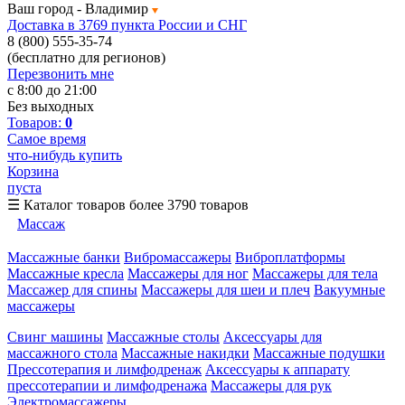
Ваш город -
Владимир
Доставка в 3769 пункта России и СНГ
8 (800) 555-35-74
(бесплатно для регионов)
Перезвонить мне
с 8:00 до 21:00
Без выходных
Товаров:
0
Самое время
что-нибудь купить
Корзина
пуста
☰
Каталог товаров
более 3790 товаров
Массаж
Массажные банки
Вибромассажеры
Виброплатформы
Массажные кресла
Массажеры для ног
Массажеры для тела
Массажер для спины
Массажеры для шеи и плеч
Вакуумные
массажеры
Свинг машины
Массажные столы
Аксессуары для
массажного стола
Массажные накидки
Массажные подушки
Прессотерапия и лимфодренаж
Аксессуары к аппарату
прессотерапии и лимфодренажа
Массажеры для рук
Электромассажеры