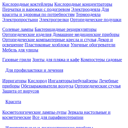
Кислородные коктейлеры
Кислородные концентраторы
Перчатки и варежки с подогревом
Электроодеяла
Для
красоты и здоровья по потребностям
Термоодеяла
Электропростыни
Электрогрелки
Ортопедические подушки
Солевые лампы
Бактерицидные рециркуляторы
Ортопедические изделия
Домашние медицинские приборы
Ортопедические компьютерные кресла и стулья
Декор и
освещение
Пластиковые хозблоки
Уличные обогреватели
Мебель для улицы
Газовые грили
Зонты для пляжа и кафе
Компостеры садовые
Для профилактики и лечения
Ирригаторы
Кислород
Ингаляторы/небулайзеры
Лечебные
приборы
Обеззараживатели воздуха
Ортопедические стулья
Защита от вирусов
Красота
Косметологические лампы-лупы
Зеркала настольные и
косметические
Все для парафинотерапии
Измерительные и диагностические приборы