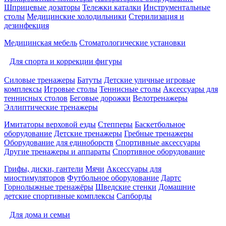
Шприцевые дозаторы
Тележки каталки
Инструментальные
столы
Медицинские холодильники
Стерилизация и
дезинфекция
Медицинская мебель
Стоматологические установки
Для спорта и коррекции фигуры
Силовые тренажеры
Батуты
Детские уличные игровые
комплексы
Игровые столы
Теннисные столы
Аксессуары для
теннисных столов
Беговые дорожки
Велотренажеры
Эллиптические тренажеры
Имитаторы верховой езды
Степперы
Баскетбольное
оборудование
Детские тренажеры
Гребные тренажеры
Оборудование для единоборств
Спортивные аксессуары
Другие тренажеры и аппараты
Спортивное оборудование
Грифы, диски, гантели
Мячи
Аксессуары для
миостимуляторов
Футбольное оборудование
Дартс
Горнолыжные тренажёры
Шведские стенки
Домашние
детские спортивные комплексы
Сапборды
Для дома и семьи