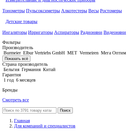
Тонометры
Пульсоксиметры
Алкотестеры
Весы
Ростомеры
Детские товары
Ингаляторы
Ирригаторы
Аспираторы
Радионяни
Видеоняни
Фильтры
Производитель
Burmeier
Elbur Vertriebs GmbH
MET
Vermeiren
Мега Оптим
Показать всё
Страна производитель
Бельгия
Германия
Китай
Гарантия
1 год
6 месяцев
Бренды
Смотреть все
Поиск
Главная
Для компаний и специалистов