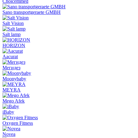
Choicemmed
Sano transportgeraete GMBH
Salt Vision
Salt lamp
HORIZON
Aacurat
Мегидез
Moonybaby
MEYRA
Mego Afek
iBaby
Oxygen Fitness
Novea