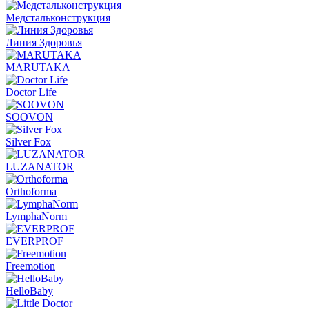
Медстальконструкция
Линия Здоровья
MARUTAKA
Doctor Life
SOOVON
Silver Fox
LUZANATOR
Orthoforma
LymphaNorm
EVERPROF
Freemotion
HelloBaby