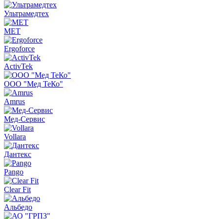
Ультрамедтех
MET
Ergoforce
ActivTek
ООО "Мед ТеКо"
Amrus
Мед-Сервис
Vollara
Дантекс
Pango
Clear Fit
Альбедо