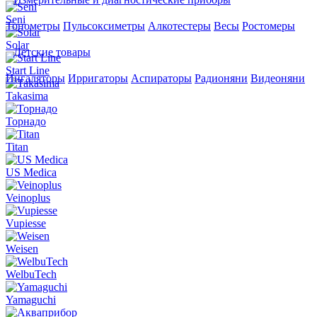
Seni
Тонометры
Пульсоксиметры
Алкотестеры
Весы
Ростомеры
Solar
Детские товары
Start Line
Ингаляторы
Ирригаторы
Аспираторы
Радионяни
Видеоняни
Takasima
Торнадо
Titan
US Medica
Veinoplus
Vupiesse
Weisen
WelbuTech
Yamaguchi