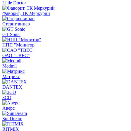
Little Doctor
Фаворит, ТК Меркурий
Стерит винар
GT Sonic
НПП "Монитор"
ОАО "ТВЕС"
Medmil
Матрикс
DANTEX
ЗСО
Аверс
SunDream
RITMIX