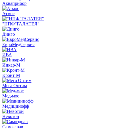
Акваприбор
Атмос
"НПФ"ГАЛАТЕЯ"
Динго
ЕвроМедСервис
ИВА
Инкар-М
Кронт-М
Мега Оптим
Мед-мос
Медицинофф
Невотон
Самоздрав