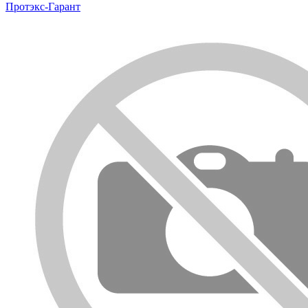
Протэкс-Гарант