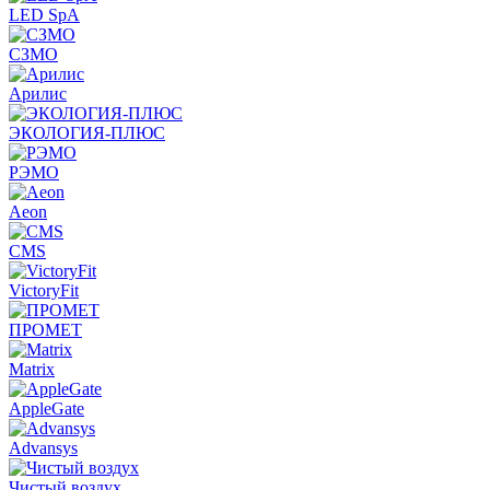
LED SpA
СЗМО
Арилис
ЭКОЛОГИЯ-ПЛЮС
РЭМО
Aeon
CMS
VictoryFit
ПРОМЕТ
Matrix
AppleGate
Advansys
Чистый воздух