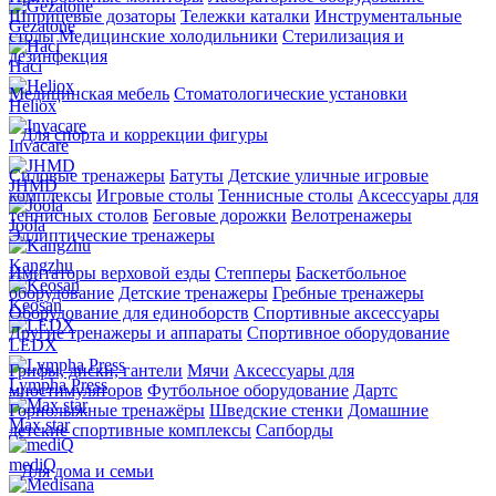
Шприцевые дозаторы
Тележки каталки
Инструментальные
Gezatone
столы
Медицинские холодильники
Стерилизация и
дезинфекция
Haci
Медицинская мебель
Стоматологические установки
Heliox
Для спорта и коррекции фигуры
Invacare
Силовые тренажеры
Батуты
Детские уличные игровые
JHMD
комплексы
Игровые столы
Теннисные столы
Аксессуары для
теннисных столов
Беговые дорожки
Велотренажеры
Joola
Эллиптические тренажеры
Kangzhu
Имитаторы верховой езды
Степперы
Баскетбольное
оборудование
Детские тренажеры
Гребные тренажеры
Keosan
Оборудование для единоборств
Спортивные аксессуары
Другие тренажеры и аппараты
Спортивное оборудование
LEDX
Грифы, диски, гантели
Мячи
Аксессуары для
Lympha Рress
миостимуляторов
Футбольное оборудование
Дартс
Горнолыжные тренажёры
Шведские стенки
Домашние
Max star
детские спортивные комплексы
Сапборды
mediQ
Для дома и семьи