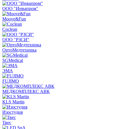
ООО "Инвапром"
Moove&Fun
Coclean
ООО "РЗСИ"
ОртоМедтехника
SGMedical
ЭМА
FUJIMO
МЕДКОМПЛЕКС АВК
KLS Martin
Изостудия
Твес