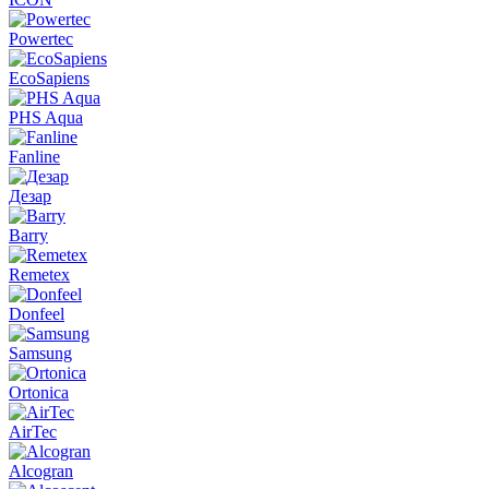
Powertec
EcoSapiens
PHS Aqua
Fanline
Дезар
Barry
Remetex
Donfeel
Samsung
Ortonica
AirTec
Alcogran