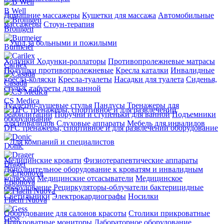
B Well
Домашние массажеры
Кушетки для массажа
Автомобильные
массажеры
Стоун-терапия
Bronigen
Уход за больными и пожилыми
Burmeier
Ходунки
Ходунки-роллаторы
Противопролежневые матрасы
Carilex
Подушки противопролежневые
Кресла каталки
Инвалидные
кресла-коляски
Кресла-туалеты
Насадки для туалета
Сиденья,
Casada
стулья, табуреты для ванной
CS Medica
Туалетно-душевые стулья
Пандусы
Тренажеры для
реабилитации
Поручни и ступеньки для ванной
Подъемники
для инвалидов
Слуховые аппараты
Мебель для инвалидов
DFC тренажеры, спортивное и для развлечений оборудование
Для компаний и специалистов
Donic
Медицинские кровати
Физиотерапевтические аппараты
Drager
Дополнительное оборудование к кроватям и инвалидным
коляскам
Медицинские отсасыватели
Медицинское
Ergonova
оборудование
Рециркуляторы-облучатели бактерицидные
Светильники
Электрокардиографы
Носилки
Flaem Nuova
Оборудование для салонов красоты
Столики прикроватные
Gess
Прикроватные мониторы
Лабораторное оборудование