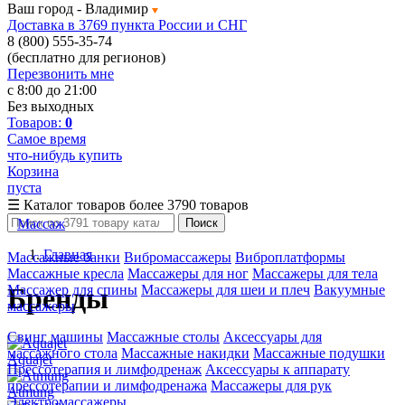
Ваш город -
Владимир
Доставка в 3769 пункта России и СНГ
8 (800) 555-35-74
(бесплатно для регионов)
Перезвонить мне
с 8:00 до 21:00
Без выходных
Товаров:
0
Самое время
что-нибудь купить
Корзина
пуста
☰
Каталог товаров
более 3790 товаров
Массаж
Поиск
Главная
Массажные банки
Вибромассажеры
Виброплатформы
Массажные кресла
Массажеры для ног
Массажеры для тела
Массажер для спины
Массажеры для шеи и плеч
Вакуумные
Бренды
массажеры
Свинг машины
Массажные столы
Аксессуары для
массажного стола
Массажные накидки
Массажные подушки
Aquajet
Прессотерапия и лимфодренаж
Аксессуары к аппарату
прессотерапии и лимфодренажа
Массажеры для рук
Atmung
Электромассажеры