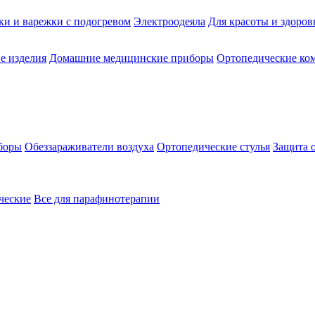
ки и варежки с подогревом
Электроодеяла
Для красоты и здоров
е изделия
Домашние медицинские приборы
Ортопедические ком
боры
Обеззараживатели воздуха
Ортопедические стулья
Защита 
ческие
Все для парафинотерапии