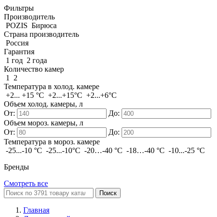
Фильтры
Производитель
POZIS
Бирюса
Страна производитель
Россия
Гарантия
1 год
2 года
Количество камер
1
2
Температура в холод. камере
+2... +15 °C
+2...+15°C
+2...+6°С
Объем холод. камеры, л
От:
До:
Объем мороз. камеры, л
От:
До:
Температура в мороз. камере
-25...-10 °C
-25...-10°C
-20…-40 °C
-18…-40 °C
-10...-25 °С
Бренды
Смотреть все
Поиск
Главная