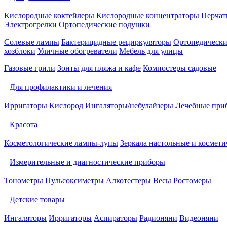
Кислородные коктейлеры
Кислородные концентраторы
Перчат
Электрогрелки
Ортопедические подушки
Солевые лампы
Бактерицидные рециркуляторы
Ортопедически
хозблоки
Уличные обогреватели
Мебель для улицы
Газовые грили
Зонты для пляжа и кафе
Компостеры садовые
Для профилактики и лечения
Ирригаторы
Кислород
Ингаляторы/небулайзеры
Лечебные при
Красота
Косметологические лампы-лупы
Зеркала настольные и космети
Измерительные и диагностические приборы
Тонометры
Пульсоксиметры
Алкотестеры
Весы
Ростомеры
Детские товары
Ингаляторы
Ирригаторы
Аспираторы
Радионяни
Видеоняни