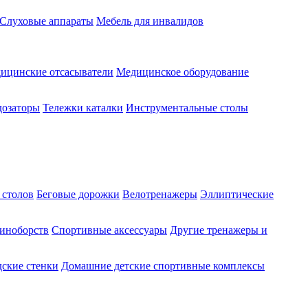
Слуховые аппараты
Мебель для инвалидов
ицинские отсасыватели
Медицинское оборудование
озаторы
Тележки каталки
Инструментальные столы
 столов
Беговые дорожки
Велотренажеры
Эллиптические
диноборств
Спортивные аксессуары
Другие тренажеры и
ские стенки
Домашние детские спортивные комплексы