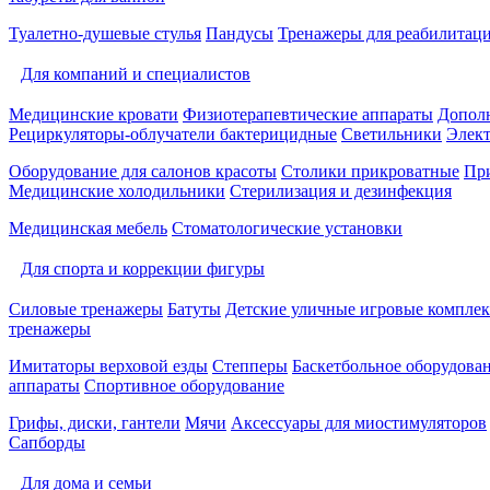
Туалетно-душевые стулья
Пандусы
Тренажеры для реабилитац
Для компаний и специалистов
Медицинские кровати
Физиотерапевтические аппараты
Дополн
Рециркуляторы-облучатели бактерицидные
Светильники
Элек
Оборудование для салонов красоты
Столики прикроватные
Пр
Медицинские холодильники
Стерилизация и дезинфекция
Медицинская мебель
Стоматологические установки
Для спорта и коррекции фигуры
Силовые тренажеры
Батуты
Детские уличные игровые компле
тренажеры
Имитаторы верховой езды
Степперы
Баскетбольное оборудова
аппараты
Спортивное оборудование
Грифы, диски, гантели
Мячи
Аксессуары для миостимуляторов
Сапборды
Для дома и семьи