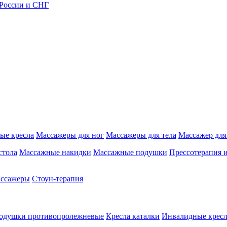
 России и СНГ
ые кресла
Массажеры для ног
Массажеры для тела
Массажер для
стола
Массажные накидки
Массажные подушки
Прессотерапия 
ассажеры
Стоун-терапия
одушки противопролежневые
Кресла каталки
Инвалидные кресл