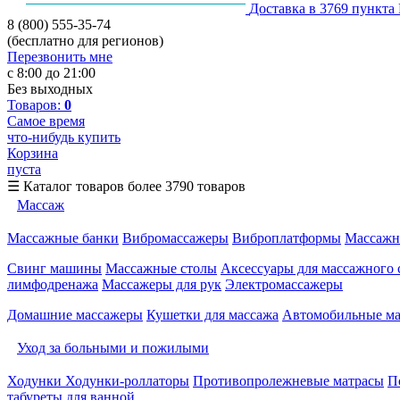
Доставка в 3769 пункта
8 (800) 555-35-74
(бесплатно для регионов)
Перезвонить мне
с 8:00 до 21:00
Без выходных
Товаров:
0
Самое время
что-нибудь купить
Корзина
пуста
☰
Каталог товаров
более 3790 товаров
Массаж
Массажные банки
Вибромассажеры
Виброплатформы
Массажн
Свинг машины
Массажные столы
Аксессуары для массажного 
лимфодренажа
Массажеры для рук
Электромассажеры
Домашние массажеры
Кушетки для массажа
Автомобильные м
Уход за больными и пожилыми
Ходунки
Ходунки-роллаторы
Противопролежневые матрасы
П
табуреты для ванной