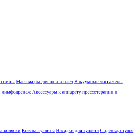
 спины
Массажеры для шеи и плеч
Вакуумные массажеры
и лимфодренаж
Аксессуары к аппарату прессотерапии и
а-коляски
Кресла-туалеты
Насадки для туалета
Сиденья, стулья,