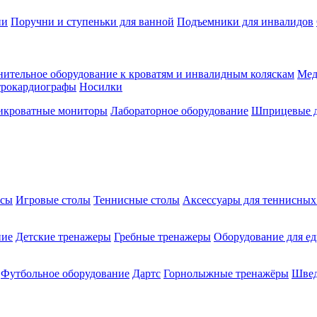
ии
Поручни и ступеньки для ванной
Подъемники для инвалидов
ительное оборудование к кроватям и инвалидным коляскам
Мед
трокардиографы
Носилки
икроватные мониторы
Лабораторное оборудование
Шприцевые д
ксы
Игровые столы
Теннисные столы
Аксессуары для теннисных
ние
Детские тренажеры
Гребные тренажеры
Оборудование для е
Футбольное оборудование
Дартс
Горнолыжные тренажёры
Швед