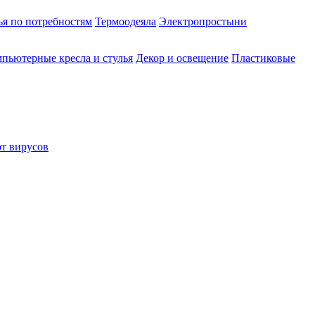
ья по потребностям
Термоодеяла
Электропростыни
пьютерные кресла и стулья
Декор и освещение
Пластиковые
от вирусов