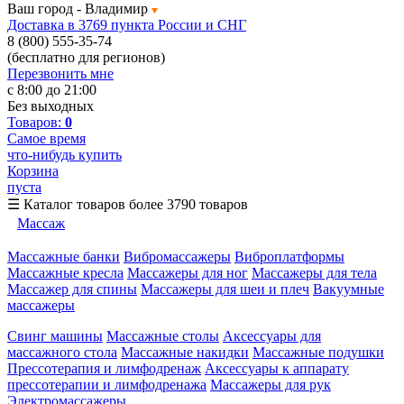
Ваш город -
Владимир
Доставка в 3769 пункта России и СНГ
8 (800) 555-35-74
(бесплатно для регионов)
Перезвонить мне
с 8:00 до 21:00
Без выходных
Товаров:
0
Самое время
что-нибудь купить
Корзина
пуста
☰
Каталог товаров
более 3790 товаров
Массаж
Массажные банки
Вибромассажеры
Виброплатформы
Массажные кресла
Массажеры для ног
Массажеры для тела
Массажер для спины
Массажеры для шеи и плеч
Вакуумные
массажеры
Свинг машины
Массажные столы
Аксессуары для
массажного стола
Массажные накидки
Массажные подушки
Прессотерапия и лимфодренаж
Аксессуары к аппарату
прессотерапии и лимфодренажа
Массажеры для рук
Электромассажеры