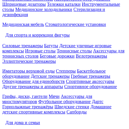
Шприцевые дозаторы
Тележки каталки
Инструментальные
столы
Медицинские холодильники
Стерилизация и
дезинфекция
Медицинская мебель
Стоматологические установки
Для спорта и коррекции фигуры
Силовые тренажеры
Батуты
Детские уличные игровые
комплексы
Игровые столы
Теннисные столы
Аксессуары для
теннисных столов
Беговые дорожки
Велотренажеры
Эллиптические тренажеры
Имитаторы верховой езды
Степперы
Баскетбольное
оборудование
Детские тренажеры
Гребные тренажеры
Оборудование для единоборств
Спортивные аксессуары
Другие тренажеры и аппараты
Спортивное оборудование
Грифы, диски, гантели
Мячи
Аксессуары для
миостимуляторов
Футбольное оборудование
Дартс
Горнолыжные тренажёры
Шведские стенки
Домашние
детские спортивные комплексы
Сапборды
Для дома и семьи