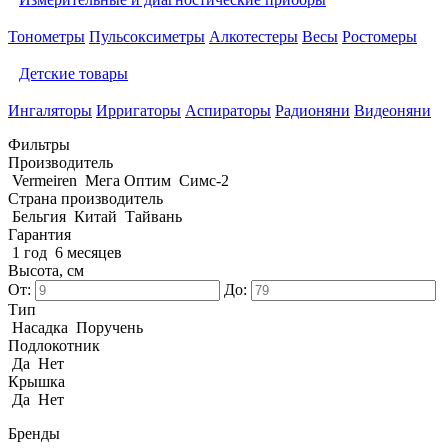
Тонометры
Пульсоксиметры
Алкотестеры
Весы
Ростомеры
Детские товары
Ингаляторы
Ирригаторы
Аспираторы
Радионяни
Видеоняни
Фильтры
Производитель
Vermeiren
Мега Оптим
Симс-2
Страна производитель
Бельгия
Китай
Тайвань
Гарантия
1 год
6 месяцев
Высота, см
От:
До:
Тип
Насадка
Поручень
Подлокотник
Да
Нет
Крышка
Да
Нет
Бренды