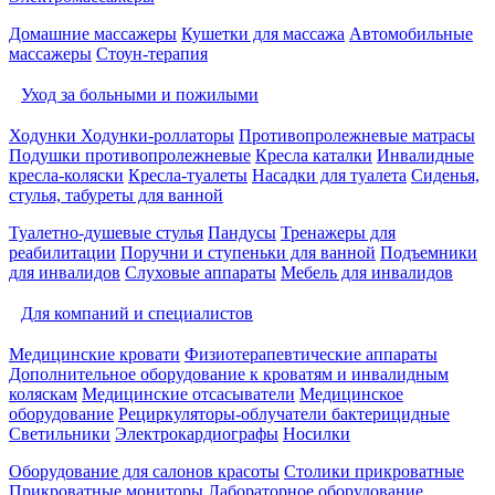
Домашние массажеры
Кушетки для массажа
Автомобильные
массажеры
Стоун-терапия
Уход за больными и пожилыми
Ходунки
Ходунки-роллаторы
Противопролежневые матрасы
Подушки противопролежневые
Кресла каталки
Инвалидные
кресла-коляски
Кресла-туалеты
Насадки для туалета
Сиденья,
стулья, табуреты для ванной
Туалетно-душевые стулья
Пандусы
Тренажеры для
реабилитации
Поручни и ступеньки для ванной
Подъемники
для инвалидов
Слуховые аппараты
Мебель для инвалидов
Для компаний и специалистов
Медицинские кровати
Физиотерапевтические аппараты
Дополнительное оборудование к кроватям и инвалидным
коляскам
Медицинские отсасыватели
Медицинское
оборудование
Рециркуляторы-облучатели бактерицидные
Светильники
Электрокардиографы
Носилки
Оборудование для салонов красоты
Столики прикроватные
Прикроватные мониторы
Лабораторное оборудование