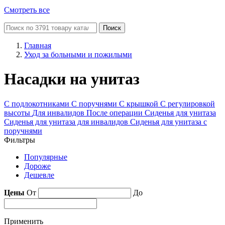
Смотреть все
Поиск
Главная
Уход за больными и пожилыми
Насадки на унитаз
С подлокотниками
С поручнями
С крышкой
С регулировкой
высоты
Для инвалидов
После операции
Сиденья для унитаза
Сиденья для унитаза для инвалидов
Сиденья для унитаза с
поручнями
Фильтры
Популярные
Дороже
Дешевле
Цены
От
До
Применить