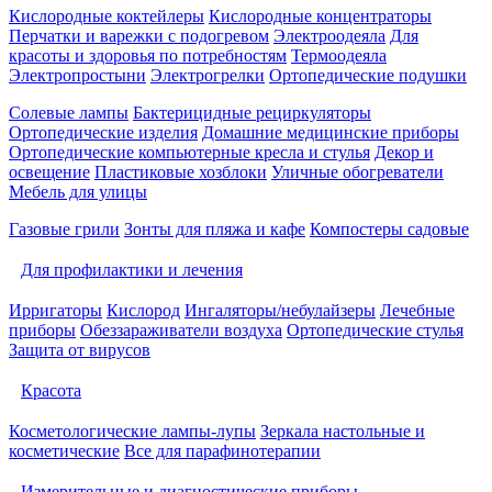
Кислородные коктейлеры
Кислородные концентраторы
Перчатки и варежки с подогревом
Электроодеяла
Для
красоты и здоровья по потребностям
Термоодеяла
Электропростыни
Электрогрелки
Ортопедические подушки
Солевые лампы
Бактерицидные рециркуляторы
Ортопедические изделия
Домашние медицинские приборы
Ортопедические компьютерные кресла и стулья
Декор и
освещение
Пластиковые хозблоки
Уличные обогреватели
Мебель для улицы
Газовые грили
Зонты для пляжа и кафе
Компостеры садовые
Для профилактики и лечения
Ирригаторы
Кислород
Ингаляторы/небулайзеры
Лечебные
приборы
Обеззараживатели воздуха
Ортопедические стулья
Защита от вирусов
Красота
Косметологические лампы-лупы
Зеркала настольные и
косметические
Все для парафинотерапии
Измерительные и диагностические приборы