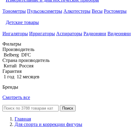
Тонометры
Пульсоксиметры
Алкотестеры
Весы
Ростомеры
Детские товары
Ингаляторы
Ирригаторы
Аспираторы
Радионяни
Видеоняни
Фильтры
Производитель
Belberg
DFC
Страна производитель
Китай
Россия
Гарантия
1 год
12 месяцев
Бренды
Смотреть все
Поиск
Главная
Для спорта и коррекции фигуры