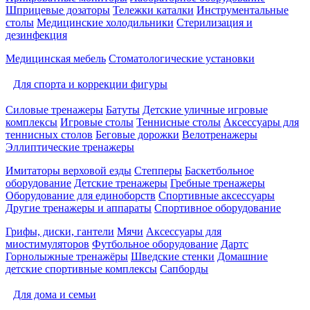
Шприцевые дозаторы
Тележки каталки
Инструментальные
столы
Медицинские холодильники
Стерилизация и
дезинфекция
Медицинская мебель
Стоматологические установки
Для спорта и коррекции фигуры
Силовые тренажеры
Батуты
Детские уличные игровые
комплексы
Игровые столы
Теннисные столы
Аксессуары для
теннисных столов
Беговые дорожки
Велотренажеры
Эллиптические тренажеры
Имитаторы верховой езды
Степперы
Баскетбольное
оборудование
Детские тренажеры
Гребные тренажеры
Оборудование для единоборств
Спортивные аксессуары
Другие тренажеры и аппараты
Спортивное оборудование
Грифы, диски, гантели
Мячи
Аксессуары для
миостимуляторов
Футбольное оборудование
Дартс
Горнолыжные тренажёры
Шведские стенки
Домашние
детские спортивные комплексы
Сапборды
Для дома и семьи