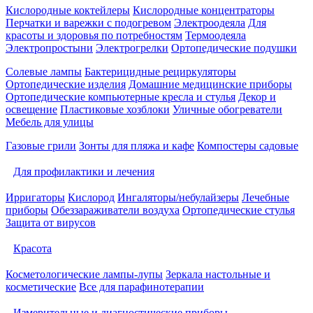
Кислородные коктейлеры
Кислородные концентраторы
Перчатки и варежки с подогревом
Электроодеяла
Для
красоты и здоровья по потребностям
Термоодеяла
Электропростыни
Электрогрелки
Ортопедические подушки
Солевые лампы
Бактерицидные рециркуляторы
Ортопедические изделия
Домашние медицинские приборы
Ортопедические компьютерные кресла и стулья
Декор и
освещение
Пластиковые хозблоки
Уличные обогреватели
Мебель для улицы
Газовые грили
Зонты для пляжа и кафе
Компостеры садовые
Для профилактики и лечения
Ирригаторы
Кислород
Ингаляторы/небулайзеры
Лечебные
приборы
Обеззараживатели воздуха
Ортопедические стулья
Защита от вирусов
Красота
Косметологические лампы-лупы
Зеркала настольные и
косметические
Все для парафинотерапии
Измерительные и диагностические приборы