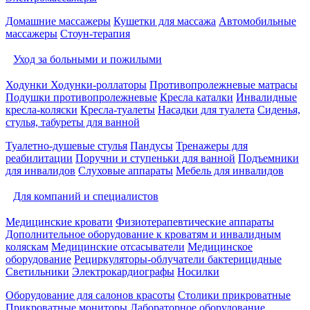
Домашние массажеры
Кушетки для массажа
Автомобильные
массажеры
Стоун-терапия
Уход за больными и пожилыми
Ходунки
Ходунки-роллаторы
Противопролежневые матрасы
Подушки противопролежневые
Кресла каталки
Инвалидные
кресла-коляски
Кресла-туалеты
Насадки для туалета
Сиденья,
стулья, табуреты для ванной
Туалетно-душевые стулья
Пандусы
Тренажеры для
реабилитации
Поручни и ступеньки для ванной
Подъемники
для инвалидов
Слуховые аппараты
Мебель для инвалидов
Для компаний и специалистов
Медицинские кровати
Физиотерапевтические аппараты
Дополнительное оборудование к кроватям и инвалидным
коляскам
Медицинские отсасыватели
Медицинское
оборудование
Рециркуляторы-облучатели бактерицидные
Светильники
Электрокардиографы
Носилки
Оборудование для салонов красоты
Столики прикроватные
Прикроватные мониторы
Лабораторное оборудование