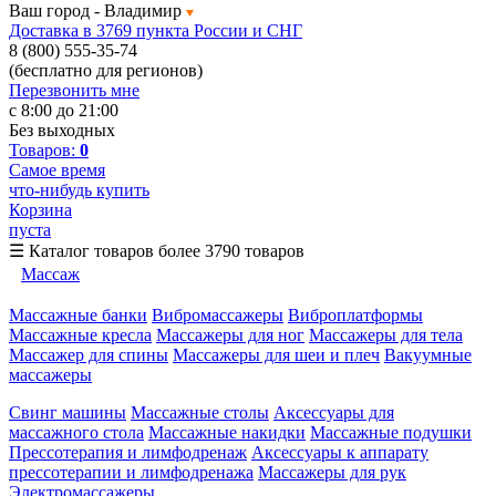
Ваш город -
Владимир
Доставка в 3769 пункта России и СНГ
8 (800) 555-35-74
(бесплатно для регионов)
Перезвонить мне
с 8:00 до 21:00
Без выходных
Товаров:
0
Самое время
что-нибудь купить
Корзина
пуста
☰
Каталог товаров
более 3790 товаров
Массаж
Массажные банки
Вибромассажеры
Виброплатформы
Массажные кресла
Массажеры для ног
Массажеры для тела
Массажер для спины
Массажеры для шеи и плеч
Вакуумные
массажеры
Свинг машины
Массажные столы
Аксессуары для
массажного стола
Массажные накидки
Массажные подушки
Прессотерапия и лимфодренаж
Аксессуары к аппарату
прессотерапии и лимфодренажа
Массажеры для рук
Электромассажеры